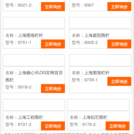
型号：9021-2
型号：9067
立即询价
立即询价
名称：
上海围墙栏杆
名称：
上海庭院围栏
型号：9751-1
型号：9005-2
立即询价
立即询价
名称：
上海糖心VLOG官网首页
名称：
上海围墙栏杆
围栏
型号：9739-1
立即询价
型号：9018-2
立即询价
名称：
上海工程围栏
名称：
上海铝艺围栏
型号：9721-2
型号：9176-2
立即询价
立即询价