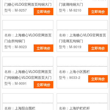
门糖心VLOG官网首页纯铜大门
门玻璃纯铜大门
型号：M-9257
型号：M-9210
立即询价
立即询价
名称：
上海糖心VLOG官网首页
名称：
上海糖心VLOG官网首页
门会所纯铜门
门琉璃瓦纯铜门
型号：M-9023
型号：M-9019
立即询价
立即询价
名称：
上海糖心VLOG官网首页
名称：
上海小区围栏
门纯铜糖心VLOG官网首页大门
型号：9033-2
立即询价
型号：M-9091
立即询价
名称：
上海阳台围栏
名称：
上海护栏栏杆