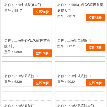
名称：
上海中式院落大门
名称：
上海糖心VLOG官网首页
型号：9817
庭院大门
立即询价
型号：6819
立即询价
名称：
上海糖心VLOG官网首页
名称：
上海铝艺庭院门
院子门
型号：6852
立即询价
型号：9809
立即询价
名称：
上海铝艺庭院门
名称：
上海中式庭院门
型号：6839
型号：9032
立即询价
立即询价
名称：
上海铝庭院门
名称：
上海铝艺庭院大门