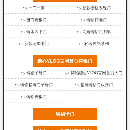
>> 一门一景
>> 新款断桥系统门
>> 进口岩板门
>> 铸铝精雕门
>> 铜木装甲门
>> 高端铸铝门图集
>> 新款德式卡门
>> 轻奢蚀刻系列
糖心VLOG官网首页铸铝门
>> 铸铝子母门
>> 铸铝糖心VLOG官网首页大门
>> 铸铝精雕门子母门
>> 精雕铸铝门双开门
>> 铸铝岩板门
铸铝卡门