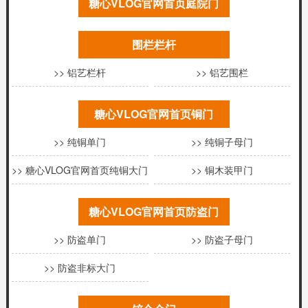
糖心VLOG官网首页庭院门
围栏栏杆
>> 铝艺栏杆
>> 铝艺围栏
糖心VLOG官网首页铜门
>> 纯铜单门
>> 纯铜子母门
>> 糖心VLOG官网首页纯铜大门
>> 铜木装甲门
糖心VLOG官网首页防盗门
>> 防盗单门
>> 防盗子母门
>> 防盗非标大门