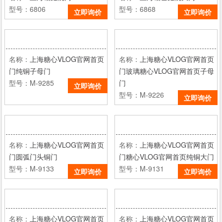
型号：6806
型号：6868
立即询价
立即询价
名称：
上海糖心VLOG官网首页
名称：
上海糖心VLOG官网首页
门纯铜子母门
门玻璃糖心VLOG官网首页子母
型号：M-9285
门
立即询价
型号：M-9226
立即询价
名称：
上海糖心VLOG官网首页
名称：
上海糖心VLOG官网首页
门圆弧门头铜门
门糖心VLOG官网首页纯铜大门
型号：M-9133
型号：M-9131
立即询价
立即询价
名称：
上海糖心VLOG官网首页
名称：
上海糖心VLOG官网首页