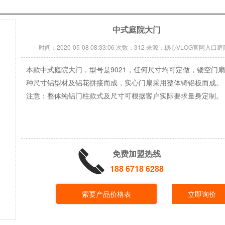
中式庭院大门
时间：2020-05-08 08:33:06 次数：312 来源：糖心VLOG官网入口
本款中式庭院大门，型号是9021，任何尺寸均可定做，镂空
种尺寸铝型材及铝花拼接而成，实心门扇采用整体铸铝板而成。
注意：整体纯铝门柱款式及尺寸可根据客户实际要求量身定制。
免费加盟热线
188 6718 6288
索要产品价格表
立即询价