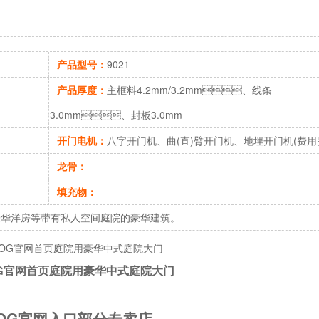
产品型号：
9021
产品厚度：
主框料4.2mm/3.2mm、线条
3.0mm、封板3.0mm
开门电机：
八字开门机、曲(直)臂开门机、地埋开门机(费
龙骨：
填充物：
自建豪华洋房等带有私人空间庭院的豪华建筑。
OG官网首页庭院用豪华中式庭院大门
LOG官网入口部分专卖店