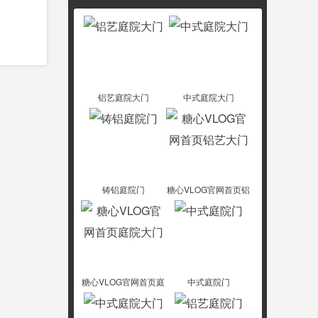
铝艺庭院大门
中式庭院大门
铸铝庭院门
糖心VLOG官网首页铝
艺大门
糖心VLOG官网首页庭
中式庭院门
院大门