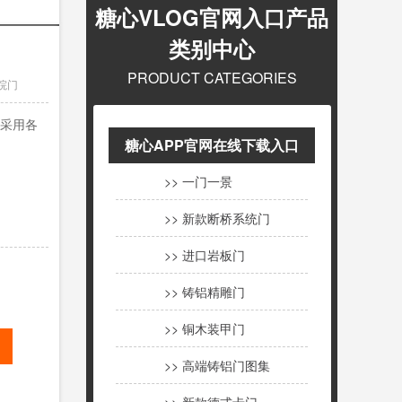
糖心VLOG官网入口产品
类别中心
PRODUCT CATEGORIES
庭院门
门扇采用各
糖心APP官网在线下载入口
>> 一门一景
>> 新款断桥系统门
>> 进口岩板门
>> 铸铝精雕门
>> 铜木装甲门
>> 高端铸铝门图集