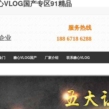
心VLOG国产专区91精品
服务热线
企业
188 6718 6288
金门
糖心VLOG国产
厂家介绍
联系糖心VLOG
专区91精品资讯
官网入口